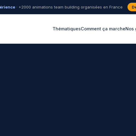
érience
· +2000 animations team building organisées en France
De
Thématiques
Comment ça marche
Nos 