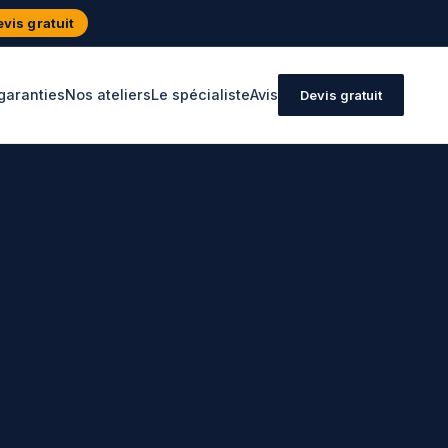
vis gratuit
garanties
Nos ateliers
Le spécialiste
Avis
Devis gratuit