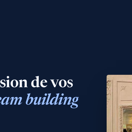
sion
de
vos
eam
building