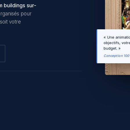
m buildings sur-
rganisés pour
soit votre
« Une animati
objectifs, votr
budget. »
Conception 10